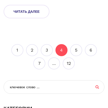
учитывать в разных ситуациях. Ты получишь реальные
советы, как не ошибиться при покупке. Будет полезно как
ЧИТАТЬ ДАЛЕЕ
новичкам, так и тем, кто хочет понять детали.
1
2
3
4
5
6
7
…
12