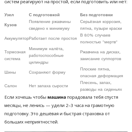
систем реагируют на простой, если подготовить или нет:
Узел
С подготовкой
Без подготовки
Появление ржавчины
Серьёзная коррозия,
Кузов
сведено к минимуму
пятна, пузыри краски
В 80% случаев
Аккумулятор
Работает после простоя
полностью "мертв"
Минимум налёта,
Тормозная
Ржавчина на дисках,
работоспособные
система
закисание суппортов
цилиндры
Плоские пятна,
Шины
Сохраняют форму
опасная деформация
Плесень, запах,
Салон
Нет запаха сырости
разводы на сиденьях
Если хочешь чтобы
машина
порадовала тебя спустя
месяцы, не ленись — удели 2–3 часа на грамотную
подготовку. Это дешёвая и быстрая страховка от
больших неприятностей.