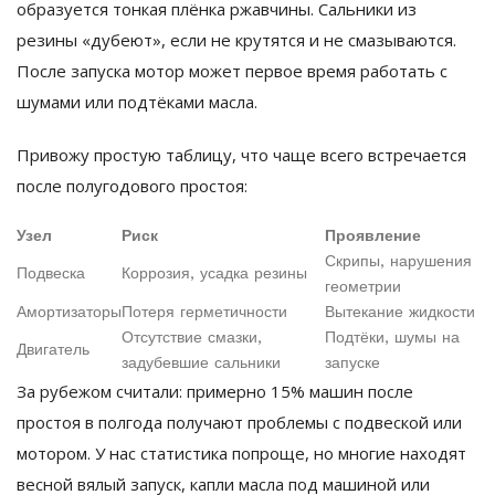
образуется тонкая плёнка ржавчины. Сальники из
резины «дубеют», если не крутятся и не смазываются.
После запуска мотор может первое время работать с
шумами или подтёками масла.
Привожу простую таблицу, что чаще всего встречается
после полугодового простоя:
Узел
Риск
Проявление
Скрипы, нарушения
Подвеска
Коррозия, усадка резины
геометрии
Амортизаторы
Потеря герметичности
Вытекание жидкости
Отсутствие смазки,
Подтёки, шумы на
Двигатель
задубевшие сальники
запуске
За рубежом считали: примерно 15% машин после
простоя в полгода получают проблемы с подвеской или
мотором. У нас статистика попроще, но многие находят
весной вялый запуск, капли масла под машиной или