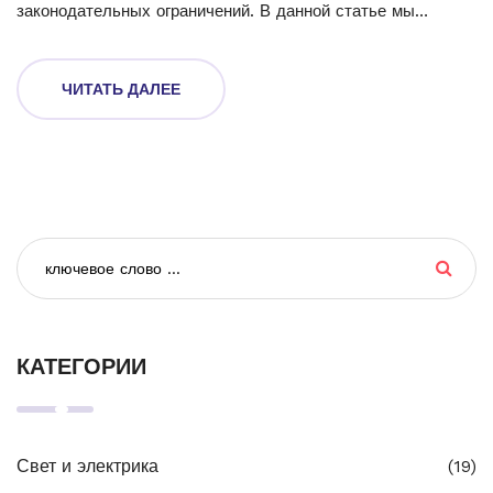
законодательных ограничений. В данной статье мы
расскажем о том, что стоит оставить в оригинальном
состоянии, чтобы обеспечить безопасную и комфортную
ЧИТАТЬ ДАЛЕЕ
езду. Также поделимся полезными советами по тюнингу,
который не нарушает закон.
КАТЕГОРИИ
Свет и электрика
(19)