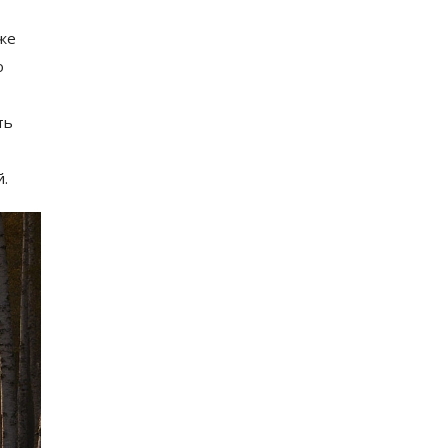
же
о
ть
.