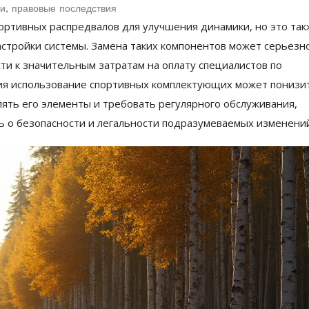
и, правовые последствия
ортивных распредвалов для улучшения динамики, но это так
стройки системы. Замена таких компонентов может серьезн
сти к значительным затратам на оплату специалистов по
ния использование спортивных комплектующих может понизи
ять его элементы и требовать регулярного обслуживания,
ь о безопасности и легальности подразумеваемых изменений