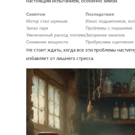
настоящим испытанием, особенно зимой.
Симптом
Последствия
Мотор стал шумным
Износ подшипников, ко
Запах гари
Проблемы с поршнями
Увеличенный расход топлива
Засорение каналов
Снижение мощности
Пробуксовка сцепления
Не стоит ждать, когда все эти проблемы настигн
избавляет от лишнего стресса.