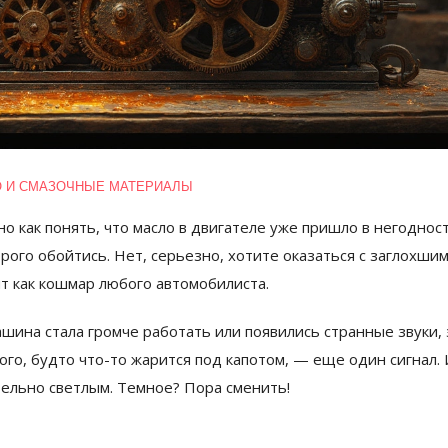
 И СМАЗОЧНЫЕ МАТЕРИАЛЫ
но как понять, что масло в двигателе уже пришло в негоднос
рого обойтись. Нет, серьезно, хотите оказаться с заглохши
т как кошмар любого автомобилиста.
ашина стала громче работать или появились странные звуки, 
го, будто что-то жарится под капотом, — еще один сигнал. 
тельно светлым. Темное? Пора сменить!