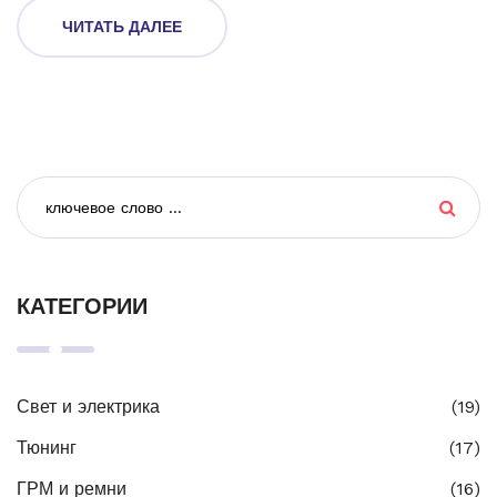
долговечность вашего двигателя. Мы также коснемся
ЧИТАТЬ ДАЛЕЕ
важных аспектов регулярного технического обслуживания.
Вместе углубимся в мир заботы о вашем автомобиле и
обсуждим, как сделать так, чтобы ваш верный друг под
капотом служил как можно дольше.
КАТЕГОРИИ
Свет и электрика
(19)
Тюнинг
(17)
ГРМ и ремни
(16)