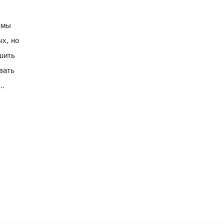
 мы
х, но
шить
вать