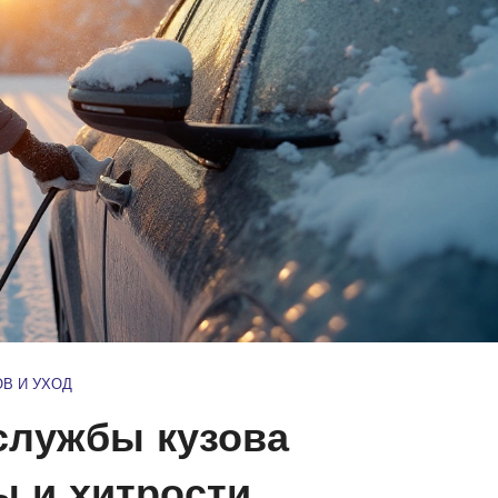
ОВ И УХОД
службы кузова
ы и хитрости