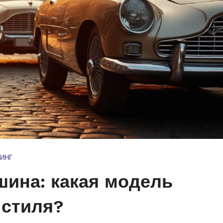
ИНГ
шина: какая модель
 стиля?