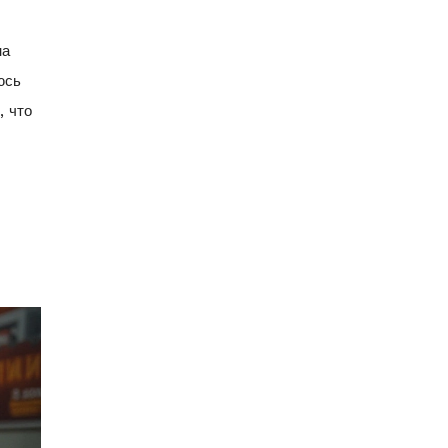
на
юсь
, что