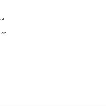
ым
 его